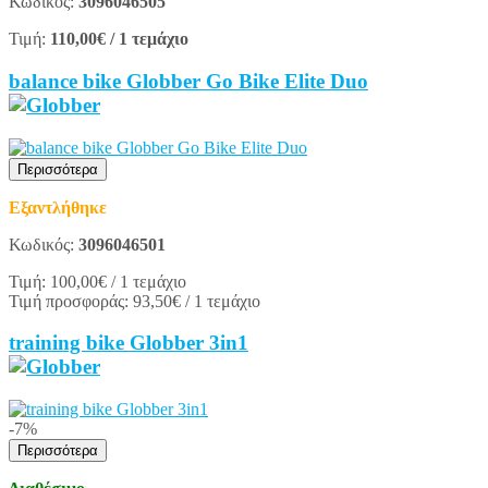
Κωδικός:
3096046505
Τιμή:
110,00€
/ 1 τεμάχιο
balance bike Globber Go Bike Elite Duo
Περισσότερα
Εξαντλήθηκε
Κωδικός:
3096046501
Τιμή:
100,00€
/ 1 τεμάχιο
Τιμή προσφοράς:
93,50€
/ 1 τεμάχιο
training bike Globber 3in1
-7%
Περισσότερα