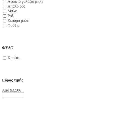
Ανοικτό γαλάζιο μπλε
Απαλό ροζ
Μπλε
Ροζ
Σκούρο μπλε
Φούξια
ΦΥΛΟ
Κορίτσι
Εύρος τιμής
Από
93.50
€