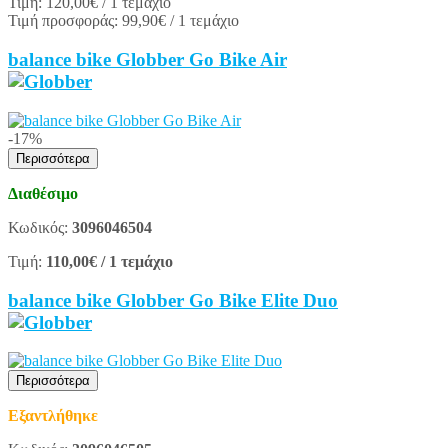
Τιμή:
120,00€
/ 1 τεμάχιο
Τιμή προσφοράς:
99,90€
/ 1 τεμάχιο
balance bike Globber Go Bike Air
-17%
Περισσότερα
Διαθέσιμο
Κωδικός:
3096046504
Τιμή:
110,00€
/ 1 τεμάχιο
balance bike Globber Go Bike Elite Duo
Περισσότερα
Εξαντλήθηκε