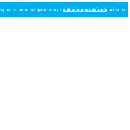
ώρα το ποδήλατο σου με
online χρηματοδότηση
μέσω της Τράπεζας 