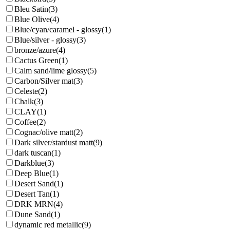
Bleu Satin
(3)
Blue Olive
(4)
Blue/cyan/caramel - glossy
(1)
Blue/silver - glossy
(3)
bronze/azure
(4)
Cactus Green
(1)
Calm sand/lime glossy
(5)
Carbon/Silver mat
(3)
Celeste
(2)
Chalk
(3)
CLAY
(1)
Coffee
(2)
Cognac/olive matt
(2)
Dark silver/stardust matt
(9)
dark tuscan
(1)
Darkblue
(3)
Deep Blue
(1)
Desert Sand
(1)
Desert Tan
(1)
DRK MRN
(4)
Dune Sand
(1)
dynamic red metallic
(9)