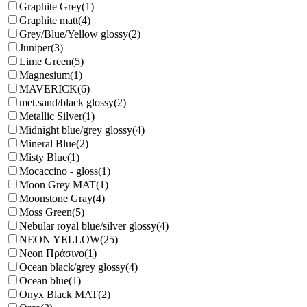
Graphite Grey
(1)
Graphite matt
(4)
Grey/Blue/Yellow glossy
(2)
Juniper
(3)
Lime Green
(5)
Magnesium
(1)
MAVERICK
(6)
met.sand/black glossy
(2)
Metallic Silver
(1)
Midnight blue/grey glossy
(4)
Mineral Blue
(2)
Misty Blue
(1)
Mocaccino - gloss
(1)
Moon Grey MAT
(1)
Moonstone Gray
(4)
Moss Green
(5)
Nebular royal blue/silver glossy
(4)
NEON YELLOW
(25)
Neon Πράσινο
(1)
Ocean black/grey glossy
(4)
Ocean blue
(1)
Onyx Black MAT
(2)