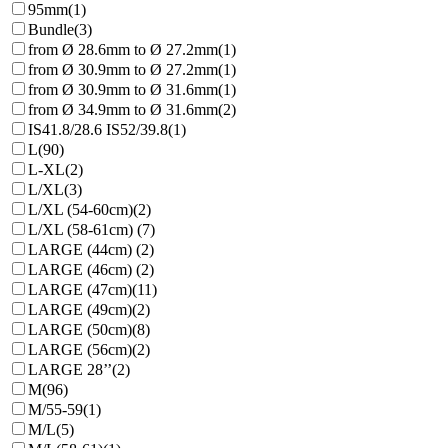
95mm
(1)
Bundle
(3)
from Ø 28.6mm to Ø 27.2mm
(1)
from Ø 30.9mm to Ø 27.2mm
(1)
from Ø 30.9mm to Ø 31.6mm
(1)
from Ø 34.9mm to Ø 31.6mm
(2)
IS41.8/28.6 IS52/39.8
(1)
L
(90)
L-XL
(2)
L/XL
(3)
L/XL (54-60cm)
(2)
L/XL (58-61cm)
(7)
LARGE (44cm)
(2)
LARGE (46cm)
(2)
LARGE (47cm)
(11)
LARGE (49cm)
(2)
LARGE (50cm)
(8)
LARGE (56cm)
(2)
LARGE 28’’
(2)
M
(96)
M/55-59
(1)
M/L
(5)