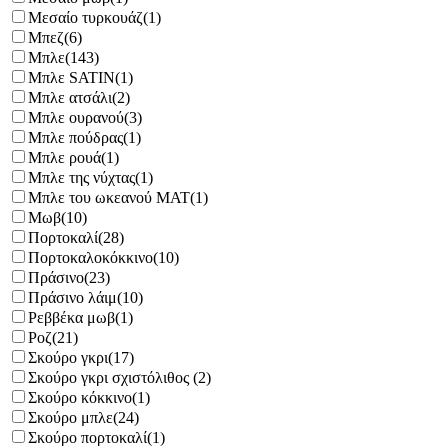
Μεσαίο τυρκουάζ
(1)
Μπεζ
(6)
Μπλε
(143)
Μπλε SATIN
(1)
Μπλε ατσάλι
(2)
Μπλε ουρανού
(3)
Μπλε πούδρας
(1)
Μπλε ρουά
(1)
Μπλε της νύχτας
(1)
Μπλε του ωκεανού MAT
(1)
Μωβ
(10)
Πορτοκαλί
(28)
Πορτοκαλοκόκκινο
(10)
Πράσινο
(23)
Πράσινο λάιμ
(10)
Ρεββέκα μωβ
(1)
Ροζ
(21)
Σκούρο γκρι
(17)
Σκούρο γκρι σχιστόλιθος
(2)
Σκούρο κόκκινο
(1)
Σκούρο μπλε
(24)
Σκούρο πορτοκαλί
(1)