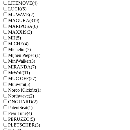
LITEMOVE
(4)
LUCK
(5)
M - WAVE
(2)
MAGURA
(319)
MARIPOSA
(6)
MAXXIS
(3)
MH
(5)
MICHE
(4)
Michelin
(7)
Mijnen Pieper
(1)
MiniWalker
(3)
MIRANDA
(7)
MrWolf
(11)
MUC OFF
(27)
Muuwmi
(5)
Norco Klickfix
(1)
Northwave
(2)
ONGUARD
(2)
PatentSeat
(1)
Pear Tune
(4)
PERUZZO
(5)
PLETSCHER
(3)