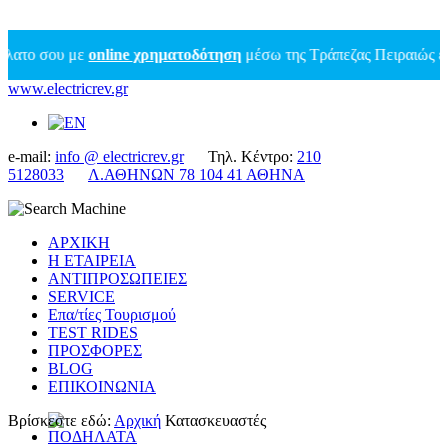
 με
online χρηματοδότηση
μέσω της Τράπεζας Πειραιώς έως 7.000 ε
www.electricrev.gr
e-mail:
info @ electricrev.gr
Τηλ. Κέντρο:
210
5128033
Λ.ΑΘΗΝΩΝ 78 104 41 ΑΘΗΝΑ
ΑΡΧΙΚΗ
Η ΕΤΑΙΡΕΙΑ
ΑΝΤΙΠΡΟΣΩΠΕΙΕΣ
SERVICE
Επα/τίες Τουρισμού
TEST RIDES
ΠΡΟΣΦΟΡΕΣ
BLOG
ΕΠΙΚΟΙΝΩΝΙΑ
Βρίσκεστε εδώ:
Αρχική
Κατασκευαστές