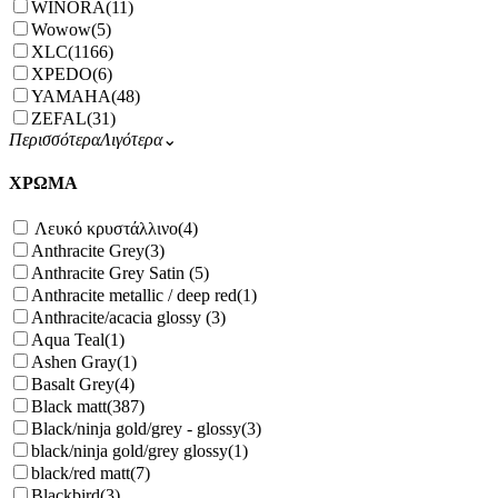
WINORA
(11)
Wowow
(5)
XLC
(1166)
XPEDO
(6)
YAMAHA
(48)
ZEFAL
(31)
Περισσότερα
Λιγότερα
⌄
ΧΡΩΜΑ
Λευκό κρυστάλλινο
(4)
Anthracite Grey
(3)
Anthracite Grey Satin
(5)
Anthracite metallic / deep red
(1)
Anthracite/acacia glossy
(3)
Aqua Teal
(1)
Ashen Gray
(1)
Basalt Grey
(4)
Black matt
(387)
Black/ninja gold/grey - glossy
(3)
black/ninja gold/grey glossy
(1)
black/red matt
(7)
Blackbird
(3)