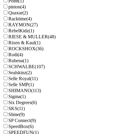
Point
(1)
pinion
(4)
Quaxar
(2)
Racktime
(4)
RAYMON
(27)
RebelKidz
(1)
RIESE & MULLER
(48)
Rixen & Kaul
(1)
ROCKSHOX
(36)
Rodi
(4)
Rubena
(1)
SCHWALBE
(107)
Sealskinz
(2)
Selle Royal
(11)
Selle SMP
(1)
SHIMANO
(113)
Sigma
(1)
Six Degrees
(6)
SKS
(11)
Slime
(9)
SP Connect
(9)
SpeedBox
(6)
SPEEDFUN
(1)