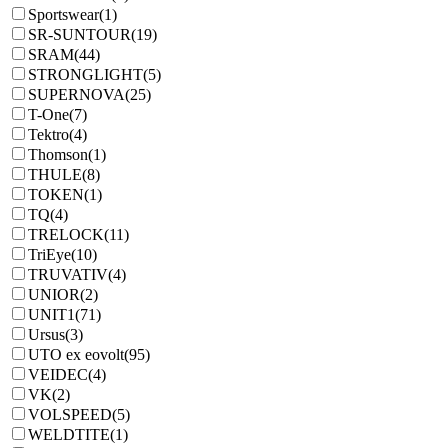
Sportswear
(1)
SR-SUNTOUR
(19)
SRAM
(44)
STRONGLIGHT
(5)
SUPERNOVA
(25)
T-One
(7)
Tektro
(4)
Thomson
(1)
THULE
(8)
TOKEN
(1)
TQ
(4)
TRELOCK
(11)
TriEye
(10)
TRUVATIV
(4)
UNIOR
(2)
UNIT1
(71)
Ursus
(3)
UTO ex eovolt
(95)
VEIDEC
(4)
VK
(2)
VOLSPEED
(5)
WELDTITE
(1)