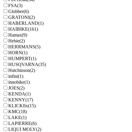
FSA
(3)
Globber
(6)
GRATONI
(2)
HABERLAND
(1)
HAIBIKE
(161)
Hamax
(9)
Hebie
(2)
HERRMANS
(5)
HORN
(1)
HUMPERT
(1)
HUSQVARNA
(35)
Hutchinson
(2)
infini
(1)
innobike
(1)
JOES
(2)
KENDA
(1)
KENNY
(17)
KLICKfix
(15)
KMC
(18)
LAKE
(1)
LAPIERRE
(6)
LIQUI MOLY
(2)