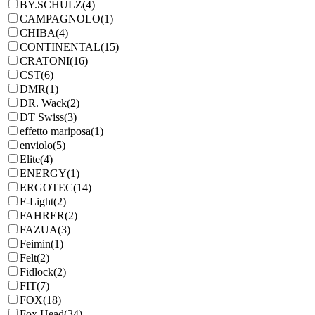
BY.SCHULZ
(4)
CAMPAGNOLO
(1)
CHIBA
(4)
CONTINENTAL
(15)
CRATONI
(16)
CST
(6)
DMR
(1)
DR. Wack
(2)
DT Swiss
(3)
effetto mariposa
(1)
enviolo
(5)
Elite
(4)
ENERGY
(1)
ERGOTEC
(14)
F-Light
(2)
FAHRER
(2)
FAZUA
(3)
Feimin
(1)
Felt
(2)
Fidlock
(2)
FIT
(7)
FOX
(18)
Fox Head
(34)