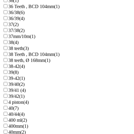
36
(1)
36 Teeth , BCD 104mm
(1)
36/38
(6)
36/39
(4)
37
(2)
37/38
(2)
37mm/10m
(1)
38
(4)
38 teeth
(3)
38 Teeth , BCD 104mm
(1)
38 teeth, Ø 168mm
(1)
38-42
(4)
39
(8)
39-42
(1)
39/40
(2)
39/41
(4)
39/42
(1)
4 piston
(4)
40
(7)
40/44
(4)
400 ml
(2)
400mm
(1)
40mm
(2)