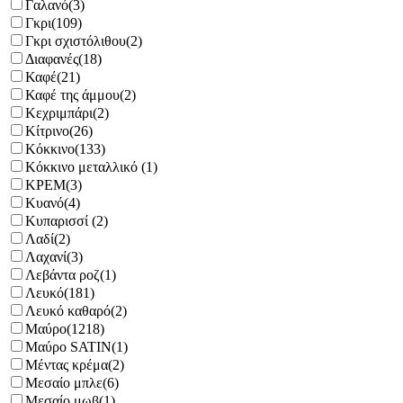
Γαλανό
(3)
Γκρι
(109)
Γκρι σχιστόλιθου
(2)
Διαφανές
(18)
Καφέ
(21)
Καφέ της άμμου
(2)
Κεχριμπάρι
(2)
Κίτρινο
(26)
Κόκκινο
(133)
Κόκκινο μεταλλικό
(1)
ΚΡΕΜ
(3)
Κυανό
(4)
Κυπαρισσί
(2)
Λαδί
(2)
Λαχανί
(3)
Λεβάντα ροζ
(1)
Λευκό
(181)
Λευκό καθαρό
(2)
Μαύρο
(1218)
Μαύρο SATIN
(1)
Μέντας κρέμα
(2)
Μεσαίο μπλε
(6)
Μεσαίο μωβ
(1)