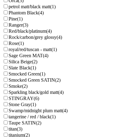
Orca
(3)
petrol matt/black matt
(1)
Phantom Black
(4)
Pine
(1)
Ranger
(3)
Red/black/platinum
(4)
Rock/carbon/grey glossy
(4)
Rose
(1)
royal/red/tuscan - matt
(1)
Sage Green MAT
(4)
Silica Beige
(2)
Slate Black
(1)
Smocked Green
(1)
Smocked Green SATIN
(2)
Smoke
(2)
Sparkling black/gold matt
(4)
STINGRAY
(6)
Stone Gray
(1)
Swamp/midnight plum matt
(4)
tangerine / red / black
(1)
Taupe SATIN
(2)
titan
(3)
titanium
(2)