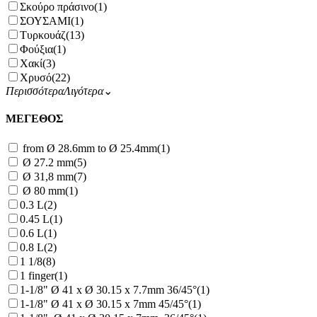
Σκούρο πράσινο
(1)
ΣΟΥΣΑΜΙ
(1)
Τυρκουάζ
(13)
Φούξια
(1)
Χακί
(3)
Χρυσό
(22)
Περισσότερα
Λιγότερα
⌄
ΜΕΓΕΘΟΣ
from Ø 28.6mm to Ø 25.4mm
(1)
Ø 27.2 mm
(5)
Ø 31,8 mm
(7)
Ø 80 mm
(1)
0.3 L
(2)
0.45 L
(1)
0.6 L
(1)
0.8 L
(2)
1 1/8
(8)
1 finger
(1)
1-1/8" Ø 41 x Ø 30.15 x 7.7mm 36/45°
(1)
1-1/8" Ø 41 x Ø 30.15 x 7mm 45/45°
(1)