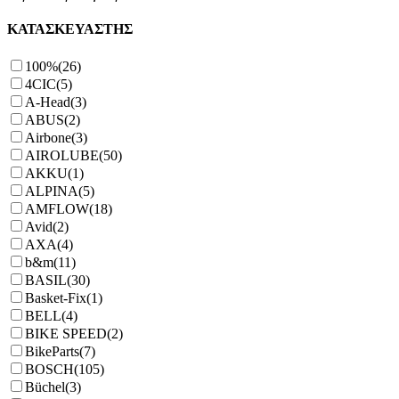
ΚΑΤΑΣΚΕΥΑΣΤΗΣ
100%
(26)
4CIC
(5)
A-Head
(3)
ABUS
(2)
Airbone
(3)
AIROLUBE
(50)
AKKU
(1)
ALPINA
(5)
AMFLOW
(18)
Avid
(2)
AXA
(4)
b&m
(11)
BASIL
(30)
Basket-Fix
(1)
BELL
(4)
BIKE SPEED
(2)
BikeParts
(7)
BOSCH
(105)
Büchel
(3)