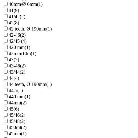
40mm/Ø 6mm
(1)
41
(9)
41/42
(2)
42
(8)
42 teeth, Ø 190mm
(1)
42-46
(2)
42/45
(4)
420 mm
(1)
42mm/10m
(1)
43
(7)
43-46
(2)
43/44
(2)
44
(4)
44 teeth, Ø 190mm
(1)
44.5
(1)
440 mm
(1)
44mm
(2)
45
(6)
45/46
(2)
45/48
(2)
450ml
(2)
45mm
(1)