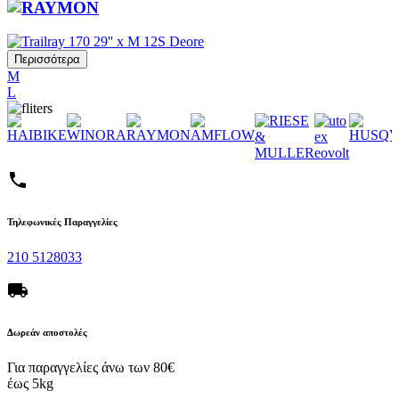
Περισσότερα
M
L
phone
Τηλεφωνικές Παραγγελίες
210 5128033
local_shipping
Δωρεάν αποστολές
Για παραγγελίες άνω των 80€
έως 5kg