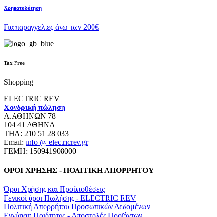
Χρηματοδότηση
Για παραγγελίες άνω των 200€
Tax Free
Shopping
ELECTRIC REV
Χονδρική πώληση
Λ.ΑΘΗΝΩΝ 78
104 41 ΑΘΗΝΑ
ΤΗΛ: 210 51 28 033
Email:
info @ electricrev.gr
ΓΕΜΗ: 150941908000
ΟΡΟΙ ΧΡΗΣΗΣ - ΠΟΛΙΤΙΚΗ ΑΠΟΡΡΗΤΟΥ
Όροι Χρήσης και Προϋποθέσεις
Γενικοί όροι Πωλήσης - ELECTRIC REV
Πολιτική Απορρήτου Προσωπικών Δεδομένων
Εγγύηση Ποιότητας - Αποστολές Προϊόντων