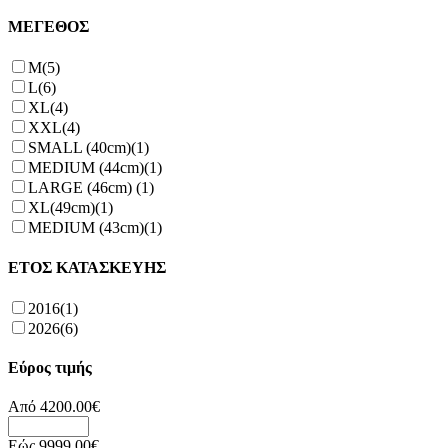
ΜΕΓΕΘΟΣ
M
(5)
L
(6)
XL
(4)
XXL
(4)
SMALL (40cm)
(1)
MEDIUM (44cm)
(1)
LARGE (46cm)
(1)
XL(49cm)
(1)
MEDIUM (43cm)
(1)
ΕΤΟΣ ΚΑΤΑΣΚΕΥΗΣ
2016
(1)
2026
(6)
Εύρος τιμής
Από
4200.00
€
Εώς
9999.00
€