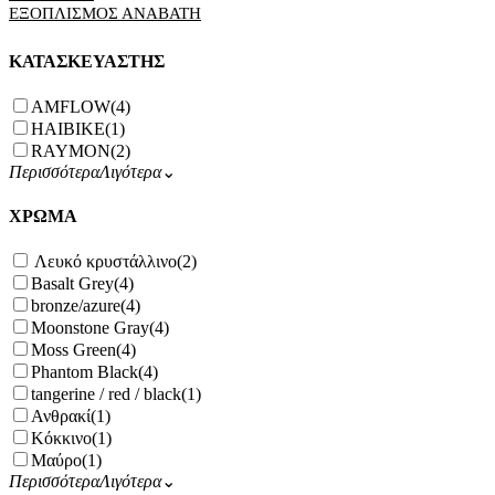
ΕΞΟΠΛΙΣΜΟΣ ΑΝΑΒΑΤΗ
ΚΑΤΑΣΚΕΥΑΣΤΗΣ
AMFLOW
(4)
HAIBIKE
(1)
RAYMON
(2)
Περισσότερα
Λιγότερα
⌄
ΧΡΩΜΑ
Λευκό κρυστάλλινο
(2)
Basalt Grey
(4)
bronze/azure
(4)
Moonstone Gray
(4)
Moss Green
(4)
Phantom Black
(4)
tangerine / red / black
(1)
Ανθρακί
(1)
Κόκκινο
(1)
Μαύρο
(1)
Περισσότερα
Λιγότερα
⌄