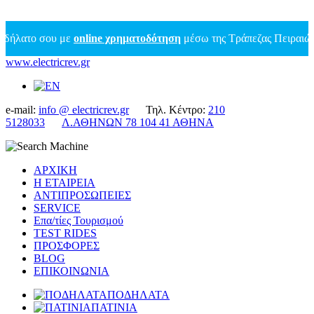
ατο σου με
online χρηματοδότηση
μέσω της Τράπεζας Πειραιώς έως
www.electricrev.gr
e-mail:
info @ electricrev.gr
Τηλ. Κέντρο:
210
5128033
Λ.ΑΘΗΝΩΝ 78 104 41 ΑΘΗΝΑ
ΑΡΧΙΚΗ
Η ΕΤΑΙΡΕΙΑ
ΑΝΤΙΠΡΟΣΩΠΕΙΕΣ
SERVICE
Επα/τίες Τουρισμού
TEST RIDES
ΠΡΟΣΦΟΡΕΣ
BLOG
ΕΠΙΚΟΙΝΩΝΙΑ
ΠΟΔΗΛΑΤΑ
ΠΑΤΙΝΙΑ