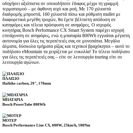
οδηγήσει αξιόπιστα σε οποιοδήποτε έδαφος μέχρι τη γραμμή
τερματισμού – με άφθονη ισχύ και ροή. Με 170 χιλιοστά
διαδρομής μπροστά, 160 χιλιοστά πίσω και ρύθμιση mullet με
διαφορετικά μεγέθη τροχών, θα έχετε βέλτιστη απόδοση σε
κατηφόρες και τέλεια πρόσφυση σε ανηφόρες. Ο ισχυρός
κινητήρας Bosch Performance CX Smart System παρέχει ισχυρή
επιτάχυνση σε ανηφόρες, ενώ η μπαταρία 800Wh εγγυάται μέγιστη
αυτονομία για όλες τις περιπέτειές σας σε μονοπάτια. Μεγάλα
άλματα, δύσκολα τμήματα ρίζας και τεχνικοί βραχόκηποι – αυτό το
ποδήλατο eMountain τα χειρίζεται με ευκολία! Το τέλειο ποδήλατο
για όλες τις περιπέτειές σας – είτε σε λειτουργία touring είτε σε
λειτουργία αγώνων.
ΠΛΑΙΣΙΟ
Haibike carbon, 29", 170mm
ΜΠΑΤΑΡΙΑ
Bosch PowerTube 800Wh
ΜΟΤΕΡ
Bosch Performance Line CX, 600W, 25km/h, 100Nm