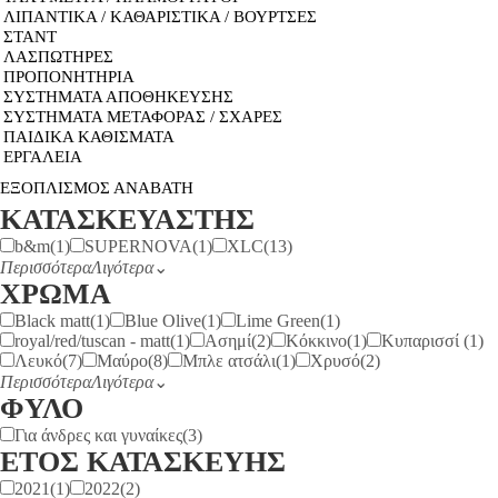
ΛΙΠΑΝΤΙΚΑ / ΚΑΘΑΡΙΣΤΙΚΑ / ΒΟΥΡΤΣΕΣ
ΣΤΑΝΤ
ΛΑΣΠΩΤΗΡΕΣ
ΠΡΟΠΟΝΗΤΗΡΙΑ
ΣΥΣΤΗΜΑΤΑ ΑΠΟΘΗΚΕΥΣΗΣ
ΣΥΣΤΗΜΑΤΑ ΜΕΤΑΦΟΡΑΣ / ΣΧΑΡΕΣ
ΠΑΙΔΙΚΑ ΚΑΘΙΣΜΑΤΑ
ΕΡΓΑΛΕΙΑ
ΕΞΟΠΛΙΣΜΟΣ ΑΝΑΒΑΤΗ
ΚΑΤΑΣΚΕΥΑΣΤΗΣ
b&m
(1)
SUPERNOVA
(1)
XLC
(13)
Περισσότερα
Λιγότερα
⌄
ΧΡΩΜΑ
Black matt
(1)
Blue Olive
(1)
Lime Green
(1)
royal/red/tuscan - matt
(1)
Ασημί
(2)
Κόκκινο
(1)
Κυπαρισσί
(1)
Λευκό
(7)
Μαύρο
(8)
Μπλε ατσάλι
(1)
Χρυσό
(2)
Περισσότερα
Λιγότερα
⌄
ΦΥΛΟ
Για άνδρες και γυναίκες
(3)
ΕΤΟΣ ΚΑΤΑΣΚΕΥΗΣ
2021
(1)
2022
(2)