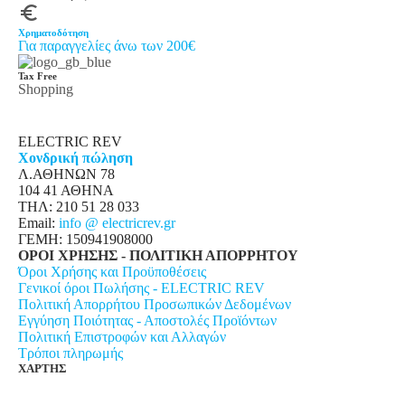
euro_symbol
Χρηματοδότηση
Για παραγγελίες άνω των 200€
Tax Free
Shopping
ELECTRIC REV
Χονδρική πώληση
Λ.ΑΘΗΝΩΝ 78
104 41 ΑΘΗΝΑ
ΤΗΛ: 210 51 28 033
Email:
info @ electricrev.gr
ΓΕΜΗ: 150941908000
ΟΡΟΙ ΧΡΗΣΗΣ - ΠΟΛΙΤΙΚΗ ΑΠΟΡΡΗΤΟΥ
Όροι Χρήσης και Προϋποθέσεις
Γενικοί όροι Πωλήσης - ELECTRIC REV
Πολιτική Απορρήτου Προσωπικών Δεδομένων
Εγγύηση Ποιότητας - Αποστολές Προϊόντων
Πολιτική Επιστροφών και Αλλαγών
Τρόποι πληρωμής
ΧΑΡΤΗΣ