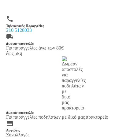
phone
Τηλεφωνικές Παραγγελίες
210 5128033
local_shipping
Δωρεάν αποστολές
Για παραγγελίες άνω των 80€
έως 5kg
Δωρεάν αποστολές
Για παραγγελίες ποδηλάτων με δικό μας πρακτορείο
credit_card
Ασφαλείς
Συναλλαγές