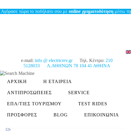
ρασε τώρα το ποδήλατο σου με
online χρηματοδότηση
μέσω της Τρ
e-mail:
info @ electricrev.gr
Τηλ. Κέντρο:
210
5128033
Λ.ΑΘΗΝΩΝ 78 104 41 ΑΘΗΝΑ
ΑΡΧΙΚΗ
Η ΕΤΑΙΡΕΙΑ
ΑΝΤΙΠΡΟΣΩΠΕΙΕΣ
SERVICE
ΕΠΑ/ΤΊΕΣ ΤΟΥΡΙΣΜΟΎ
TEST RIDES
ΠΡΟΣΦΟΡΕΣ
BLOG
ΕΠΙΚΟΙΝΩΝΙΑ