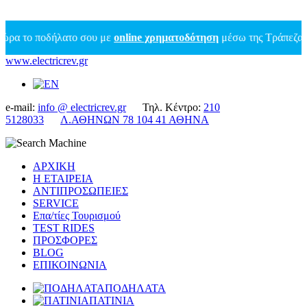
το ποδήλατο σου με
online χρηματοδότηση
μέσω της Τράπεζας Πειρ
www.electricrev.gr
e-mail:
info @ electricrev.gr
Τηλ. Κέντρο:
210
5128033
Λ.ΑΘΗΝΩΝ 78 104 41 ΑΘΗΝΑ
ΑΡΧΙΚΗ
Η ΕΤΑΙΡΕΙΑ
ΑΝΤΙΠΡΟΣΩΠΕΙΕΣ
SERVICE
Επα/τίες Τουρισμού
TEST RIDES
ΠΡΟΣΦΟΡΕΣ
BLOG
ΕΠΙΚΟΙΝΩΝΙΑ
ΠΟΔΗΛΑΤΑ
ΠΑΤΙΝΙΑ