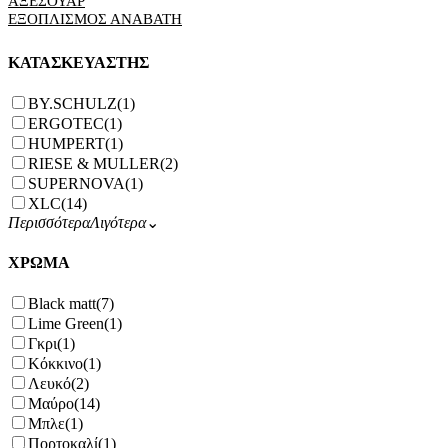
ΑΞΕΣΟΥΑΡ
ΕΞΟΠΛΙΣΜΟΣ ΑΝΑΒΑΤΗ
ΚΑΤΑΣΚΕΥΑΣΤΗΣ
BY.SCHULZ
(1)
ERGOTEC
(1)
HUMPERT
(1)
RIESE & MULLER
(2)
SUPERNOVA
(1)
XLC
(14)
Περισσότερα
Λιγότερα
⌄
ΧΡΩΜΑ
Black matt
(7)
Lime Green
(1)
Γκρι
(1)
Κόκκινο
(1)
Λευκό
(2)
Μαύρο
(14)
Μπλε
(1)
Πορτοκαλί
(1)