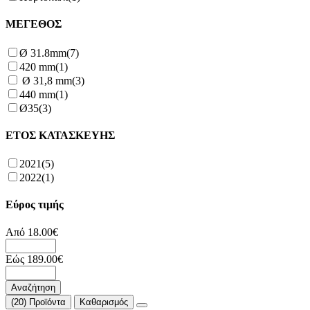
ΜΕΓΕΘΟΣ
Ø 31.8mm
(7)
420 mm
(1)
Ø 31,8 mm
(3)
440 mm
(1)
Ø35
(3)
ΕΤΟΣ ΚΑΤΑΣΚΕΥΗΣ
2021
(5)
2022
(1)
Εύρος τιμής
Από
18.00
€
Εώς
189.00
€
Αναζήτηση
(20) Προϊόντα
Καθαρισμός