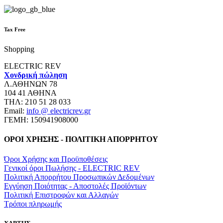
Tax Free
Shopping
ELECTRIC REV
Χονδρική πώληση
Λ.ΑΘΗΝΩΝ 78
104 41 ΑΘΗΝΑ
ΤΗΛ: 210 51 28 033
Email:
info @ electricrev.gr
ΓΕΜΗ: 150941908000
ΟΡΟΙ ΧΡΗΣΗΣ - ΠΟΛΙΤΙΚΗ ΑΠΟΡΡΗΤΟΥ
Όροι Χρήσης και Προϋποθέσεις
Γενικοί όροι Πωλήσης - ELECTRIC REV
Πολιτική Απορρήτου Προσωπικών Δεδομένων
Εγγύηση Ποιότητας - Αποστολές Προϊόντων
Πολιτική Επιστροφών και Αλλαγών
Τρόποι πληρωμής