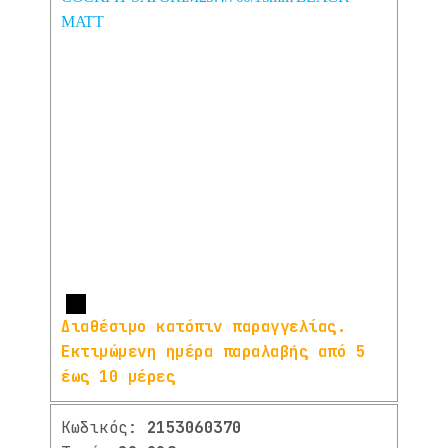
HUMPERT
(1)
RIESE
(2)
&
MULLER
SUPERNOVA
(1)
XLC
(14)
Περισσότερα
Λιγότερα
⌄
ΧΡΩΜΑ
Περισσότερα
Διαθέσιμο κατόπιν παραγγελίας.
BLACK
(7)
Εκτιμώμενη ημέρα παραλαβής από 5
MATT
έως 10 μέρες
LIME
(1)
Κωδικός:
2153060370
GREEN