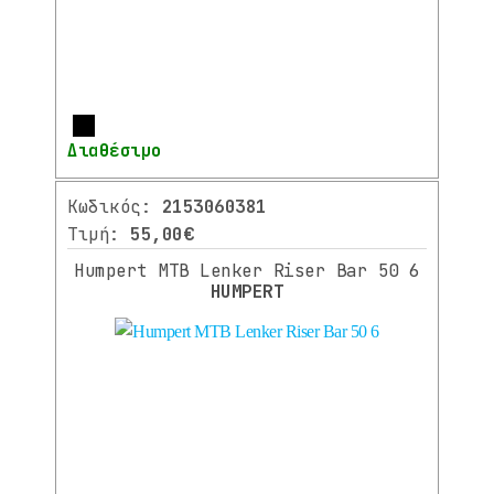
ΤΙΜΟΝΙΟΥ
/
ΧΕΡΟΥΛΙΑ
ΛΑΙΜΟΙ
ΤΙΜΟΝΙΟΥ
Περισσότερα
ΠΟΤΗΡΙΑ
Διαθέσιμο
ΛΑΙΜΟΙ
ΣΕΛΑΣ
Κωδικός:
2153060381
/
Τιμή:
55,00€
ΚΟΛΑΡΑ
Humpert MTB Lenker Riser Bar 50 6
ΣΕΛΑΣ
HUMPERT
ΣΕΛΕΣ
ΣΥΣΤΗΜΑ
ΜΕΤΑΔΟΣΗΣ
ΠΕΤΑΛΙΑ
ΣΥΣΤΗΜΑ
ΦΡΕΝΩΝ
ΤΡΟΧΟΙ