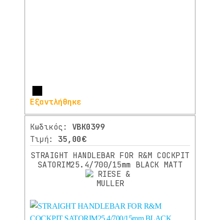
ΑΝΤΑΛΛΑΚΤΙΚΑ
ΗΛΕΚΤΡΙΚΩΝ
ΕΙΔΩΝ
ΔΙΑΦΟΡΑ
ΑΝΤΑΛΛΑΚΤΙΚΑ
ΑΞΕΣΟΥΑΡ
Περισσότερα
ΕΞΟΠΛΙΣΜΟΣ
Εξαντλήθηκε
ΑΝΑΒΑΤΗ
Κωδικός:
VBK0399
ΚΑΤΑΣΚΕΥΑΣΤΗΣ
Τιμή:
35,00€
STRAIGHT HANDLEBAR FOR R&M COCKPIT
SATORIM25.4/700/15mm BLACK MATT
BY.SCHULZ
(1)
ERGOTEC
(1)