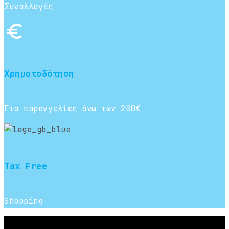
Συναλλαγές
euro_symbol
Χρηματοδότηση
Για παραγγελίες άνω των 200€
Tax Free
Shopping