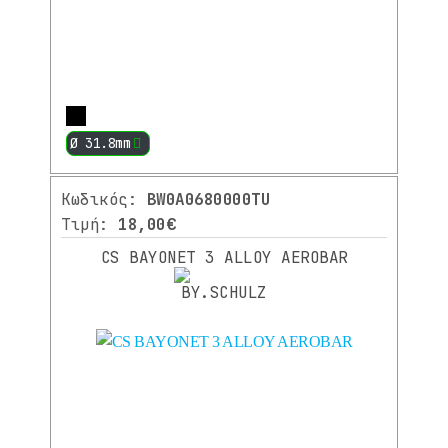
ΕΎΡΟΣ
ΤΙΜΉΣ
Από
Περισσότερα
18.00
€
Ø 31.8mm
Εώς
Κωδικός:
BW0A0680000TU
189.00
€
Τιμή:
18,00€
Αναζήτηση
CS BAYONET 3 ALLOY AEROBAR