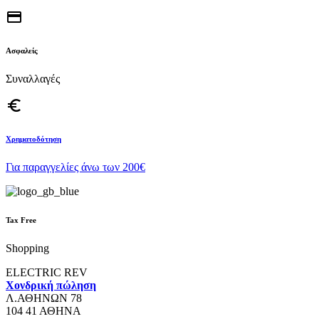
credit_card
Ασφαλείς
Συναλλαγές
euro_symbol
Χρηματοδότηση
Για παραγγελίες άνω των 200€
Tax Free
Shopping
ELECTRIC REV
Χονδρική πώληση
Λ.ΑΘΗΝΩΝ 78
104 41 ΑΘΗΝΑ