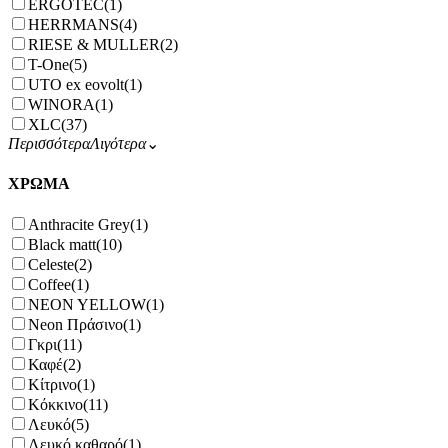
ERGOTEC
(1)
HERRMANS
(4)
RIESE & MULLER
(2)
T-One
(5)
UTO ex eovolt
(1)
WINORA
(1)
XLC
(37)
Περισσότερα
Λιγότερα
⌄
ΧΡΩΜΑ
Anthracite Grey
(1)
Black matt
(10)
Celeste
(2)
Coffee
(1)
NEON YELLOW
(1)
Neon Πράσινο
(1)
Γκρι
(11)
Καφέ
(2)
Κίτρινο
(1)
Κόκκινο
(11)
Λευκό
(5)
Λευκό καθαρό
(1)