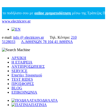
οδήλατο σου με
online χρηματοδότηση
μέσω της Τράπεζας Πειραιώς
www.electricrev.gr
e-mail:
info @ electricrev.gr
Τηλ. Κέντρο:
210
5128033
Λ.ΑΘΗΝΩΝ 78 104 41 ΑΘΗΝΑ
ΑΡΧΙΚΗ
Η ΕΤΑΙΡΕΙΑ
ΑΝΤΙΠΡΟΣΩΠΕΙΕΣ
SERVICE
Επα/τίες Τουρισμού
TEST RIDES
ΠΡΟΣΦΟΡΕΣ
BLOG
ΕΠΙΚΟΙΝΩΝΙΑ
ΠΟΔΗΛΑΤΑ
ΠΑΤΙΝΙΑ