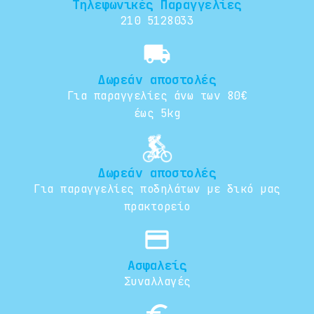
Τηλεφωνικές Παραγγελίες
210 5128033
local_shipping
Δωρεάν αποστολές
Για παραγγελίες άνω των 80€
έως 5kg
Δωρεάν αποστολές
Για παραγγελίες ποδηλάτων με δικό μας
πρακτορείο
credit_card
Ασφαλείς
Συναλλαγές