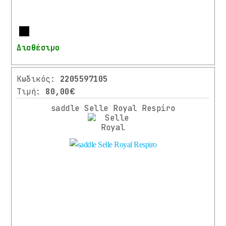
ΕΙΔΩΝ
ΔΙΑΦΟΡΑ
Περισσότερα
ΑΝΤΑΛΛΑΚΤΙΚΑ
Διαθέσιμο
ΑΞΕΣΟΥΑΡ
ΕΞΟΠΛΙΣΜΟΣ
Κωδικός:
2205597105
ΑΝΑΒΑΤΗ
Τιμή:
80,00€
saddle Selle Royal Respiro
ΚΑΤΑΣΚΕΥΑΣΤΗΣ
SELLE
ROYAL
11)
SELLE
SMP
(1)
XLC