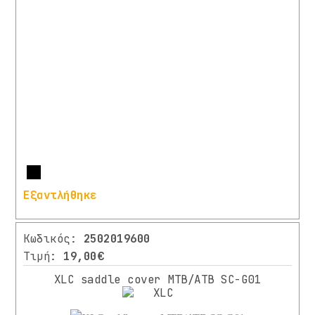
Περισσότερα
Εξαντλήθηκε
Κωδικός:
2502019600
Τιμή:
19,00€
XLC saddle cover MTB/ATB SC-G01