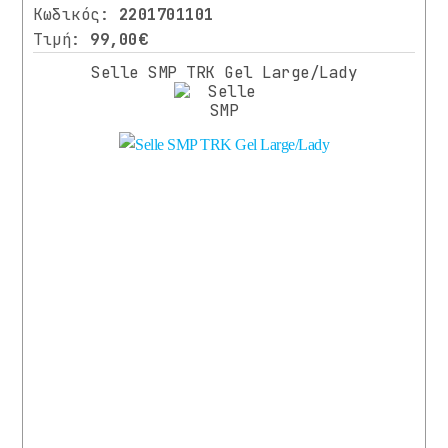
ΕΎΡΟΣ
Κωδικός:
2201701101
ΤΙΜΉΣ
Τιμή:
99,00€
Από
Εώς
Selle SMP TRK Gel Large/Lady
14.00
119.00
€
€
Αναζήτηση