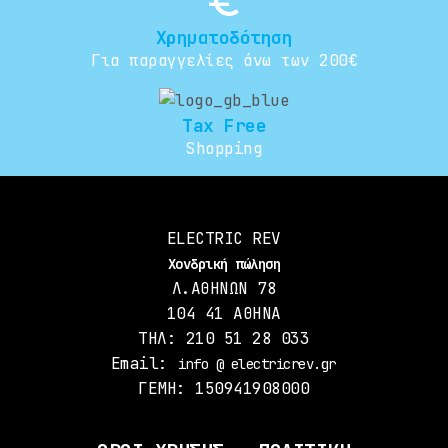
euro_symbol
Χρηματοδότηση
Για παραγγελίες άνω των 200€
Tax Free
Shopping
ELECTRIC REV
Χονδρική πώληση
Λ.ΑΘΗΝΩΝ 78
104 41 ΑΘΗΝΑ
ΤΗΛ: 210 51 28 033
Email:
info @ electricrev.gr
ΓΕΜΗ: 150941908000