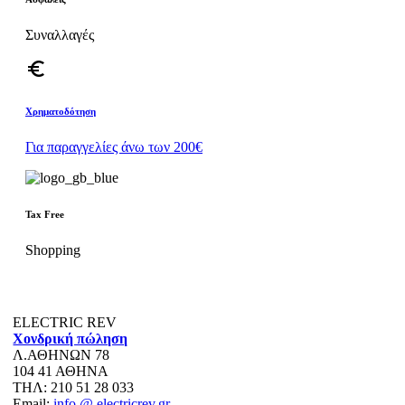
Συναλλαγές
euro_symbol
Χρηματοδότηση
Για παραγγελίες άνω των 200€
Tax Free
Shopping
ELECTRIC REV
Χονδρική πώληση
Λ.ΑΘΗΝΩΝ 78
104 41 ΑΘΗΝΑ
ΤΗΛ: 210 51 28 033
Email:
info @ electricrev.gr