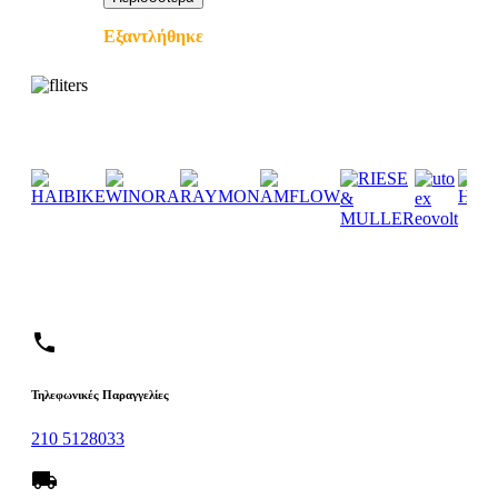
Εξαντλήθηκε
phone
Τηλεφωνικές Παραγγελίες
210 5128033
local_shipping