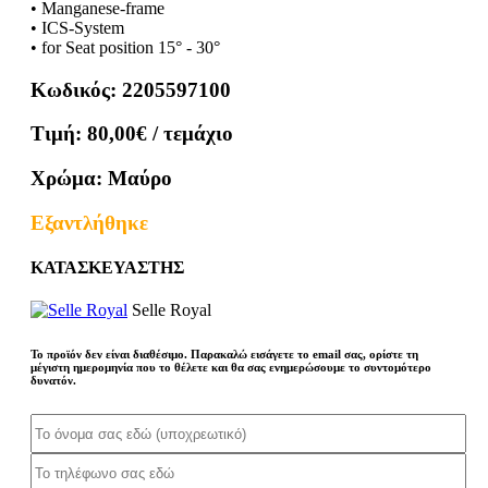
• Manganese-frame
• ICS-System
• for Seat position 15° - 30°
Κωδικός:
2205597100
Τιμή:
80,00€
/ τεμάχιο
Χρώμα:
Μαύρο
Εξαντλήθηκε
ΚΑΤΑΣΚΕΥΑΣΤΗΣ
Selle Royal
Το προϊόν δεν είναι διαθέσιμο. Παρακαλώ εισάγετε το email σας, ορίστε τη
μέγιστη ημερομηνία που το θέλετε και θα σας ενημερώσουμε το συντομότερο
δυνατόν.