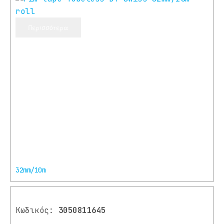
Περισσότερα
32mm/10m
Κωδικός:
3050811645