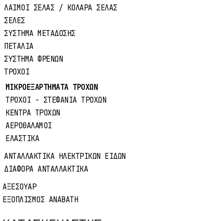
ΕΠΙΚΟΙΝΩΝΙΑ
ΛΑΙΜΟΙ ΣΕΛΑΣ / ΚΟΛΑΡΑ ΣΕΛΑΣ
ΣΕΛΕΣ
ΣΥΣΤΗΜΑ ΜΕΤΑΔΟΣΗΣ
ΠΕΤΑΛΙΑ
Schwalbe Super HP rim
ΣΥΣΤΗΜΑ ΦΡΕΝΩΝ
tape
ΤΡΟΧΟΙ
ΜΙΚΡΟΕΞΑΡΤΗΜΑΤΑ ΤΡΟΧΩΝ
27.5" 22-584
ΤΡΟΧΟΙ - ΣΤΕΦΑΝΙΑ ΤΡΟΧΩΝ
ΚΕΝΤΡΑ ΤΡΟΧΩΝ
Κωδικός:
1452702200
ΑΕΡΟΘΑΛΑΜΟΙ
Τιμή:
2,90€
ΕΛΑΣΤΙΚΑ
ΑΝΤΑΛΛΑΚΤΙΚΑ ΗΛΕΚΤΡΙΚΩΝ ΕΙΔΩΝ
Χρώμα:
Γαλάζιο
ΔΙΑΦΟΡΑ ΑΝΤΑΛΛΑΚΤΙΚΑ
Μέγεθος:
27.5" 22-584
ΑΞΕΣΟΥΑΡ
ΕΞΟΠΛΙΣΜΟΣ ΑΝΑΒΑΤΗ
Διαθέσιμο