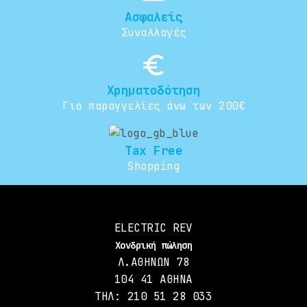
Ασφαλείς
Συναλλαγές
euro_symbol
Χρηματοδότηση
Για παραγγελίες άνω των 200€
Tax Free
Shopping
ELECTRIC REV
Χονδρική πώληση
Λ.ΑΘΗΝΩΝ 78
104 41 ΑΘΗΝΑ
ΤΗΛ: 210 51 28 033