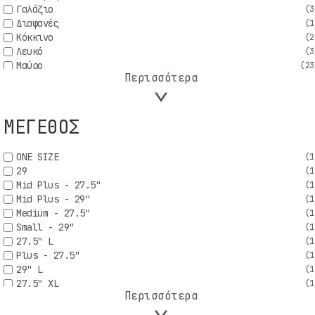
Γαλάζιο
(3
Διαφανές
(1
Κόκκινο
(2
Λευκό
(3
Μαύρο
(23
⌄
Περισσότερα
Μπλε
(9
Κωδικός:
2501601550
Σκούρο πορτοκαλί
(1
Χρυσό
(4
Τιμή:
15,00€
ΜΕΓΕΘΟΣ
XLC quick release set QR-L02
ONE SIZE
(1
29
(1
Mid Plus - 27.5"
(1
Mid Plus - 29"
(1
Medium - 27.5"
(1
Small - 29"
(1
Περισσότερα
27.5" L
(1
Plus - 27.5"
(1
29" L
(1
27.5" XL
(1
⌄
Περισσότερα
16''
(1
20''
(1