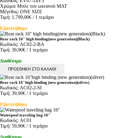
Κωδικός:
EV07-14V3
Χρώμα:
Μπλε του ωκεανού MAT
Μέγεθος:
ONE SIZE
Τιμή:
1.799,00€
/ 1 τεμάχιο
Εξαντλήθηκε
Rear rack 16'' high binding(new generation)(Black)
Κωδικός:
AC02-2-BA
Τιμή:
39,90€
/ 1 τεμάχιο
Διαθέσιμο
ΠΡΟΣΘΗΚΗ ΣΤΟ ΚΑΛΑΘΙ
Rear rack 16''high binding (new generation)(silver)
Κωδικός:
AC02-2-SI
Τιμή:
39,90€
/ 1 τεμάχιο
Εξαντλήθηκε
Waterpoof traveling bag 16''
Κωδικός:
AC01
Τιμή:
59,90€
/ 1 τεμάχιο
Διαθέσιμο