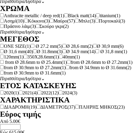
Περισσότερα
Λιγότερα
⌄
ΧΡΩΜΑ
Anthracite metallic / deep red
(1)
Black matt
(14)
titanium
(1)
Ασημί
(10)
Κόκκινο
(3)
Μαύρο
(57)
Μπλε
(3)
Πορτοκαλί
(3)
Πράσινο λάιμ
(3)
Σκούρο γκρι
(2)
Περισσότερα
Λιγότερα
⌄
ΜΕΓΕΘΟΣ
ONE SIZE
(1)
Ø 27.2 mm
(5)
Ø 28,6 mm
(2)
Ø 30,9 mm
(6)
Ø 31,6 mm
(40)
Ø 31.8mm
(3)
Ø 34.9 mm
(14)
Ø 31,8 mm
(1)
120mm
(1)
350X28.6mm
(1)
40mm
(1)
from Ø 28.6mm to Ø 25.4mm
(1)
from Ø 28.6mm to Ø 27.2mm
(1)
from Ø 30.9mm to Ø 27.2mm
(1)
from Ø 34.9mm to Ø 31.6mm
(2)
from Ø 30.9mm to Ø 31.6mm
(1)
Περισσότερα
Λιγότερα
⌄
ΕΤΟΣ ΚΑΤΑΣΚΕΥΗΣ
2020
(1)
2021
(4)
2022
(12)
2024
(3)
ΧΑΡΑΚΤΗΡΙΣΤΙΚΑ
ΔΙΑΔΡΟΜΗ
(19)
ΔΙΑΜΕΤΡΟΣ
(37)
ΠΛΗΡΗΣ ΜΗΚΟΣ
(23)
Εύρος τιμής
Από
5.00
€
Εώς
615.00
€