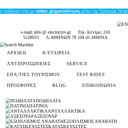
ήλατο σου με
online χρηματοδότηση
μέσω της Τράπεζας Πειραιώς έ
e-mail:
info @ electricrev.gr
Τηλ. Κέντρο:
210
5128033
Λ.ΑΘΗΝΩΝ 78 104 41 ΑΘΗΝΑ
ΑΡΧΙΚΗ
Η ΕΤΑΙΡΕΙΑ
ΑΝΤΙΠΡΟΣΩΠΕΙΕΣ
SERVICE
ΕΠΑ/ΤΊΕΣ ΤΟΥΡΙΣΜΟΎ
TEST RIDES
ΠΡΟΣΦΟΡΕΣ
BLOG
ΕΠΙΚΟΙΝΩΝΙΑ
ΠΟΔΗΛΑΤΑ
ΠΑΤΙΝΙΑ
ΑΝΤΑΛΛΑΚΤΙΚΑ
ΑΞΕΣΟΥΑΡ
ΕΞΟΠΛΙΣΜΟΣ ΑΝΑΒΑΤΗ
ΚΑΤΑΣΚΕΥΑΣΤΕΣ