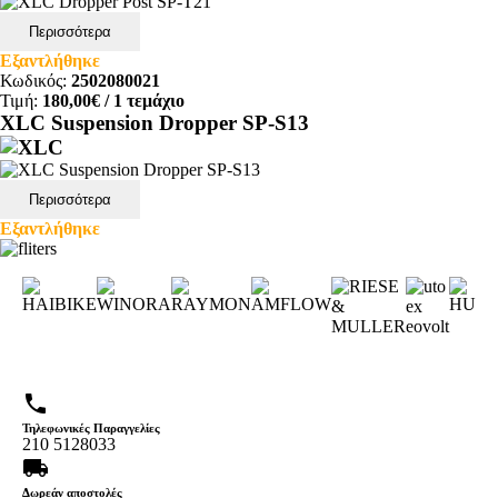
Περισσότερα
Εξαντλήθηκε
Κωδικός:
2502080021
Τιμή:
180,00€
/ 1 τεμάχιο
XLC Suspension Dropper SP-S13
Περισσότερα
Εξαντλήθηκε
phone
Τηλεφωνικές Παραγγελίες
210 5128033
local_shipping
Δωρεάν αποστολές