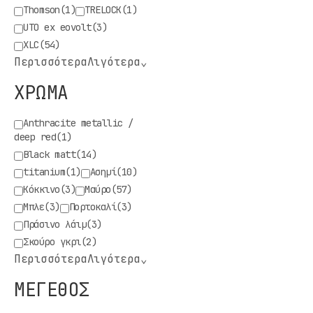
Thomson
(1)
TRELOCK
(1)
UTO ex eovolt
(3)
XLC
(54)
Περισσότερα
Λιγότερα
⌄
ΧΡΩΜΑ
Anthracite metallic /
deep red
(1)
Black matt
(14)
titanium
(1)
Ασημί
(10)
Κόκκινο
(3)
Μαύρο
(57)
Μπλε
(3)
Πορτοκαλί
(3)
Πράσινο λάιμ
(3)
Σκούρο γκρι
(2)
Περισσότερα
Λιγότερα
⌄
ΜΕΓΕΘΟΣ