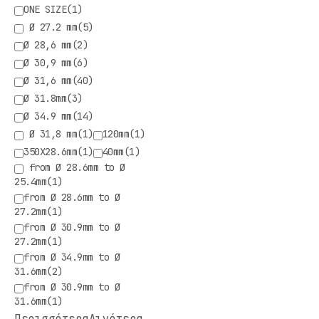
ONE SIZE
(1)
Ø 27.2 mm
(5)
Ø 28,6 mm
(2)
Ø 30,9 mm
(6)
Ø 31,6 mm
(40)
Ø 31.8mm
(3)
Ø 34.9 mm
(14)
Ø 31,8 mm
(1)
120mm
(1)
350X28.6mm
(1)
40mm
(1)
from Ø 28.6mm to Ø
25.4mm
(1)
from Ø 28.6mm to Ø
27.2mm
(1)
from Ø 30.9mm to Ø
27.2mm
(1)
from Ø 34.9mm to Ø
31.6mm
(2)
from Ø 30.9mm to Ø
31.6mm
(1)
Περισσότερα
Λιγότερα
⌄