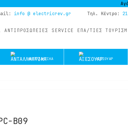
Αγόρασε 
mail:
info @ electricrev.gr
Τηλ. Κέντρο:
21
Α
ΑΝΤΙΠΡΟΣΩΠΕΙΕΣ
SERVICE
ΕΠΑ/ΤΊΕΣ ΤΟΥΡΙΣΜ
ΑΝΤΑΛΛΑΚΤΙΚΑ
ΑΞΕΣΟΥΑΡ
PC-B09