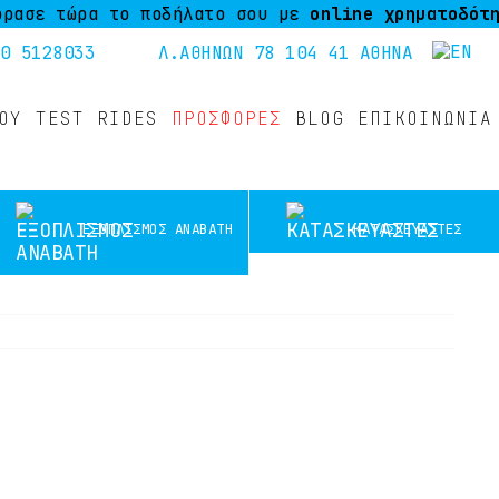
τώρα το ποδήλατο σου με
online χρηματοδότηση
μέσ
0 5128033
Λ.ΑΘΗΝΩΝ 78 104 41 ΑΘΗΝΑ
ΟΎ
TEST RIDES
ΠΡΟΣΦΟΡΕΣ
BLOG
ΕΠΙΚΟΙΝΩΝΙΑ
ΕΞΟΠΛΙΣΜΟΣ ΑΝΑΒΑΤΗ
ΚΑΤΑΣΚΕΥΑΣΤΕΣ