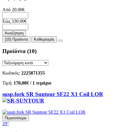
Από
20.00
€
Εώς
330.00
€
Αναζήτηση
(10) Προϊόντα
Καθαρισμός
Προϊόντα
(10)
Κωδικός:
2225871355
Τιμή:
170,00€
/ 1 τεμάχιο
susp.fork SR Suntour SF22 X1 Coil LOR
Περισσότερα
29''