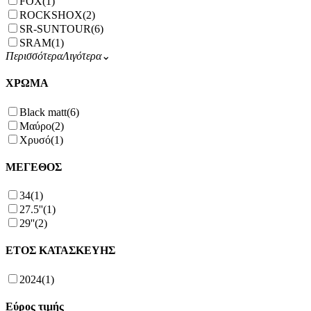
FOX
(1)
ROCKSHOX
(2)
SR-SUNTOUR
(6)
SRAM
(1)
Περισσότερα
Λιγότερα
⌄
ΧΡΩΜΑ
Black matt
(6)
Μαύρο
(2)
Χρυσό
(1)
ΜΕΓΕΘΟΣ
34
(1)
27.5''
(1)
29''
(2)
ΕΤΟΣ ΚΑΤΑΣΚΕΥΗΣ
2024
(1)
Εύρος τιμής