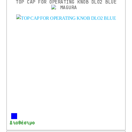
TOP CAP FOR OPERATING KNOB DLO2 BLUE
ΑΝΑΒΑΤΗ
ΚΑΤΑΣΚΕΥΑΣΤΗΣ
FOX
(13)
(9)
MAGURA
(25)
ROCKSHOX
(2)
SHIMANO
(13)
SR-
SUNTOUR
SRAM
Περισσότερα
(1)
Διαθέσιμο