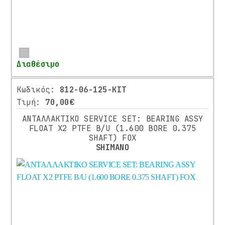
32
(1)
34
(2)
Περισσότερα
Διαθέσιμο
36
(1)
Κωδικός:
812-06-125-ΚΙΤ
(1)
Τιμή:
70,00€
500ML
ΑΝΤΑΛΛΑΚΤΙΚΟ SERVICE SET: BEARING ASSY
(1)
FLOAT X2 PTFE B/U (1.600 BORE 0.375
15X110
SHAFT) FOX
SHIMANO
50ML
(1)
30
ML
(1)
ΕΤΟΣ