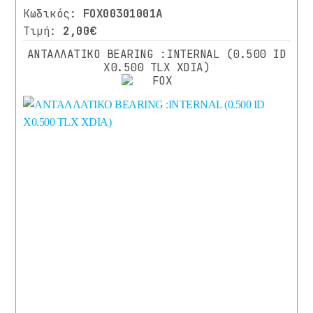
XLC
Κωδικός:
FOX00301001A
(3)
Τιμή:
2,00€
Περισσότερα
Λιγότερα
⌄
ΑΝΤΑΛΛΑΤΙΚΟ BEARING :INTERNAL (0.500 ID
X0.500 TLX XDIA)
ΧΡΩΜΑ
(4)
BLACK
MATT
(1)
ΑΝΟΙΚΤΌ
ΓΚΡΙ
(4)
ΑΣΗΜΊ
(1)
ΚΌΚΚΙΝΟ
ΛΕΥΚΌ
(11)
ΜΑΎΡΟ