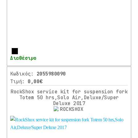
ΕΜΠΡΟΣΘΙΑ
ΑΝΑΡΤΗΣΗ
ΠΙΡΟΥΝΙΑ
ΟΠΙΣΘΙΑ
ΑΝΑΡΤΗΣΗ
ΑΝΤΑΛΛΑΚΤΙΚΑ
ΑΝΑΡΤΗΣΕΩΝ
Περισσότερα
Διαθέσιμο
ΤΙΜΟΝΙΑ
ΤΑΙΝΙΕΣ
Κωδικός:
2055980090
ΤΙΜΟΝΙΟΥ
Τιμή:
0,00€
/
RockShox service kit for suspension fork
ΧΕΡΟΥΛΙΑ
Totem 50 hrs,Solo Air,Deluxe/Super
Deluxe 2017
ΛΑΙΜΟΙ
ΤΙΜΟΝΙΟΥ
ΠΟΤΗΡΙΑ
ΛΑΙΜΟΙ
ΣΕΛΑΣ