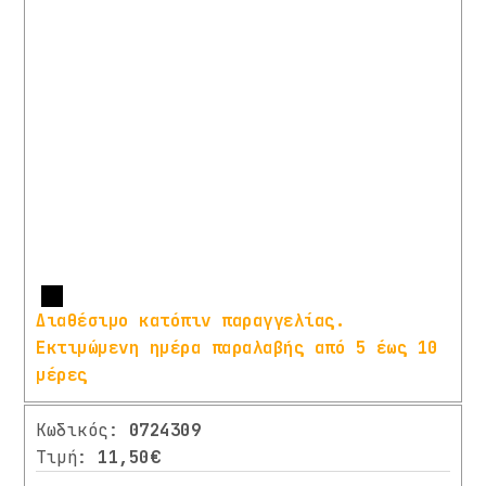
/
ΚΟΛΑΡΑ
ΣΕΛΑΣ
ΣΕΛΕΣ
ΣΥΣΤΗΜΑ
ΜΕΤΑΔΟΣΗΣ
ΠΕΤΑΛΙΑ
ΣΥΣΤΗΜΑ
ΦΡΕΝΩΝ
ΤΡΟΧΟΙ
ΑΝΤΑΛΛΑΚΤΙΚΑ
Περισσότερα
Διαθέσιμο κατόπιν παραγγελίας.
ΗΛΕΚΤΡΙΚΩΝ
Εκτιμώμενη ημέρα παραλαβής από 5 έως 10
ΕΙΔΩΝ
μέρες
ΔΙΑΦΟΡΑ
ΑΝΤΑΛΛΑΚΤΙΚΑ
Κωδικός:
0724309
ΑΞΕΣΟΥΑΡ
Τιμή:
11,50€
ΕΞΟΠΛΙΣΜΟΣ