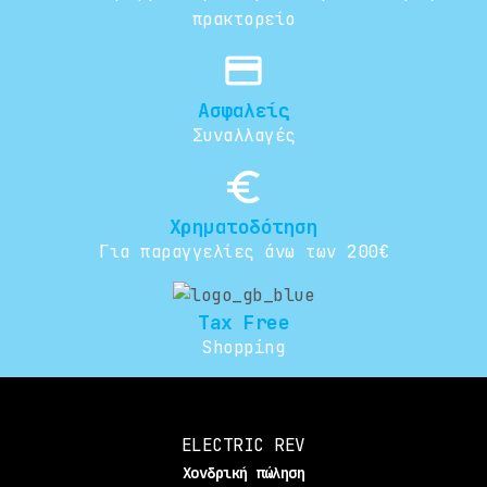
πρακτορείο
credit_card
Ασφαλείς
Συναλλαγές
euro_symbol
Χρηματοδότηση
Για παραγγελίες άνω των 200€
Tax Free
Shopping
ELECTRIC REV
Χονδρική πώληση