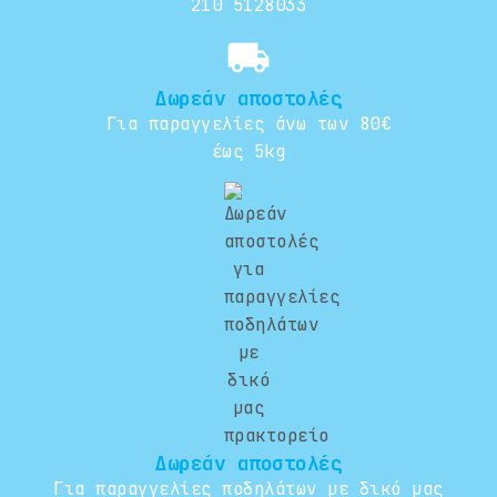
210 5128033
local_shipping
Δωρεάν αποστολές
Για παραγγελίες άνω των 80€
έως 5kg
Δωρεάν αποστολές
Για παραγγελίες ποδηλάτων με δικό μας