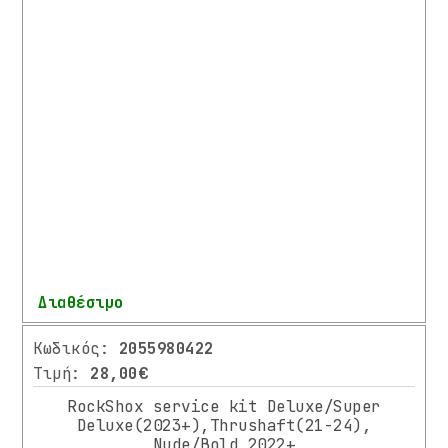
Από
0.00
€
Εώς
80.00
€
Αναζήτηση
Διαθέσιμο
Περισσότερα
Κωδικός:
2055980422
Τιμή:
28,00€
RockShox service kit Deluxe/Super
Deluxe(2023+),Thrushaft(21-24),
Nude/Bold 2022+