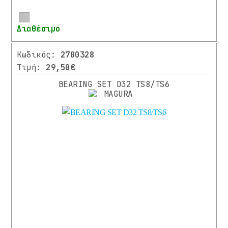
(29)
Περισσότερα
Διαθέσιμο
ΜΠΕΖ
(1)
Κωδικός:
2700328
ΜΠΛΕ
Τιμή:
29,50€
(2)
BEARING SET D32 TS8/TS6
(3)
ΠΡΆΣΙΝΟ
(1)
ΣΚΟΎΡΟ
ΓΚΡΙ
Περισσότερα
Λιγότερα
⌄
ΜΕΓΕΘΟΣ
ONE
SIZE
(6)