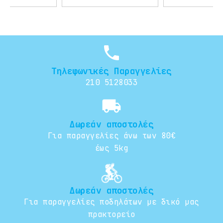
phone
Τηλεφωνικές Παραγγελίες
210 5128033
local_shipping
Δωρεάν αποστολές
Για παραγγελίες άνω των 80€
έως 5kg
Δωρεάν αποστολές
Για παραγγελίες ποδηλάτων με δικό μας
πρακτορείο