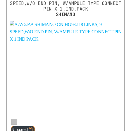
LINKS
SPEED,W/O END PIN, W/AMPULE TYPE CONNECT
ΕΎΡΟΣ
(9)
PIN X 1,IND.PACK
ΤΙΜΉΣ
SHIMANO
120
Από
Εώς
LINKS
3.50
155.00
€
€
(1)
12
SPEED
Αναζήτηση
(2)
9
SPEED
(3)
10
SPEED
(2)
130
LINKS
(1)
Περισσότερα
9 speed