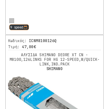
ΕΞΟΠΛΙΣΜΟΣ
ΑΝΑΒΑΤΗ
ΚΑΤΑΣΚΕΥΑΣΤΗΣ
Περισσότερα
9 speed
ABUS
Κωδικός:
ICNM8100126Q
(1)
Τιμή:
47,00€
KMC
ΑΛΥΣΙΔΑ SHIMANO DEORE XT CN -
15)
M8100,126LINKS FOR HG 12-SPEED,W/QUICK-
LINK,IND.PACK
PINION
SHIMANO
(1)
POINT
⌄
Περισσότερα
(1)
SHIMANO
24)
ΧΡΩΜΑ
SRAM