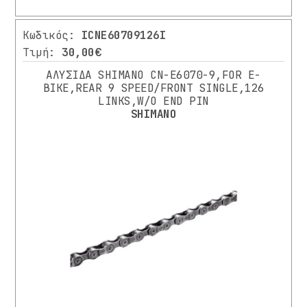
ΤΡΙΒΗ
ΛΕΒΙΕΔΑΚΙΑ
Κωδικός:
ICNE60709126I
/
Τιμή:
30,00€
ΜΑΝΕΤΕΣ
ΑΛΥΣΙΔΑ SHIMANO CN-E6070-9,FOR E-
ΜΙΚΡΟΕΞΑΡΤΗΜΑΤΑ
BIKE,REAR 9 SPEED/FRONT SINGLE,126
LINKS,W/O END PIN
ΤΑΧΥΤΗΤΩΝ
SHIMANO
ΠΕΤΑΛΙΑ
ΣΥΣΤΗΜΑ
ΦΡΕΝΩΝ
ΤΡΟΧΟΙ
ΑΝΤΑΛΛΑΚΤΙΚΑ
ΗΛΕΚΤΡΙΚΩΝ
ΕΙΔΩΝ
ΔΙΑΦΟΡΑ
ΑΝΤΑΛΛΑΚΤΙΚΑ
ΑΞΕΣΟΥΑΡ