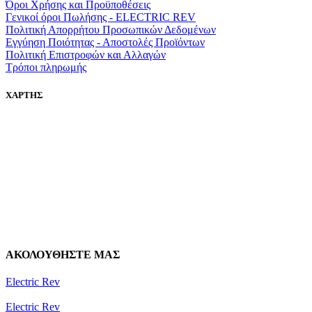
Όροι Χρήσης και Προϋποθέσεις
Γενικοί όροι Πωλήσης - ELECTRIC REV
Πολιτική Απορρήτου Προσωπικών Δεδομένων
Εγγύηση Ποιότητας - Αποστολές Προϊόντων
Πολιτική Επιστροφών και Αλλαγών
Τρόποι πληρωμής
ΧΑΡΤΗΣ
ΑΚΟΛΟΥΘΗΣΤΕ ΜΑΣ
Electric Rev
Electric Rev