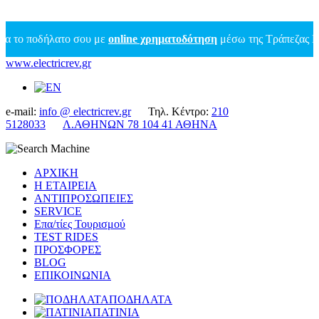
 ποδήλατο σου με
online χρηματοδότηση
μέσω της Τράπεζας Πειραι
www.electricrev.gr
e-mail:
info @ electricrev.gr
Τηλ. Κέντρο:
210
5128033
Λ.ΑΘΗΝΩΝ 78 104 41 ΑΘΗΝΑ
ΑΡΧΙΚΗ
Η ΕΤΑΙΡΕΙΑ
ΑΝΤΙΠΡΟΣΩΠΕΙΕΣ
SERVICE
Επα/τίες Τουρισμού
TEST RIDES
ΠΡΟΣΦΟΡΕΣ
BLOG
ΕΠΙΚΟΙΝΩΝΙΑ
ΠΟΔΗΛΑΤΑ
ΠΑΤΙΝΙΑ