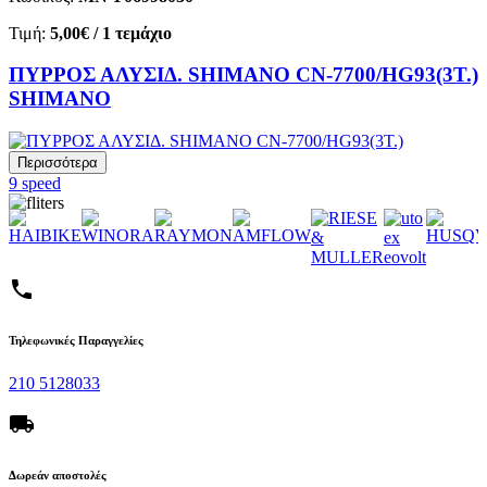
Τιμή:
5,00€
/ 1 τεμάχιο
ΠΥΡΡΟΣ ΑΛΥΣΙΔ. SHIMANO CN-7700/HG93(3T.)
SHIMANO
Περισσότερα
9 speed
phone
Τηλεφωνικές Παραγγελίες
210 5128033
local_shipping
Δωρεάν αποστολές